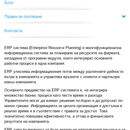
Блог
Права за ползване
Контакти
ERP система (Enterprise Resource Planning) е многофункционална
информационна система за планиране на ресурсите на фирмата,
изградена от програмни модули, които интегрират основните
работни процеси в една компания.
ERP улеснява информационния поток между различните дейности
вътре в компанията и управлява връзките с клиенти и партньори
извън компанията.
Основното предимство на ERP системата е, че интегрира
множество бизнес процеси като пести време и разходи.
Управителите могат да вземат решения по-бързо и да допускат по-
малко грешки. Информацията за цялата организация е достъпна в
реално време и в съответствие с правата за достъп. Това
значително повишава ефективността, а оттам и финансовите
резултати на компанията.
ERP дава възможност за бърз анализ на използваните ресурси и за