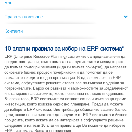
Блог
Права за ползване
Контакти
10 златни правила за избор на ERP система*
ERP (Enterprise Resource Planning) системите са предназначени да
предоставят данни, които помагат на служителите и мениджърите
да взимат по-добри решения (и да ги взимат по-бързо), да направят
основните бизнес процеси по-ефикасни и да помогнат да се
намалят разходите в една организация. В една комплексна ERP
система, софтуерните решения стават все по-гъвкави и удобни за
потребителите. Бързо се развиват и възможностите за „отдалечено“
инсталиране на системите, което позволява по-лесно внедряване.
Въпреки това, ERP системите си остават скъпа и изискваща време
инвестиция, която изисква сериозно планиране. Преди да можете
да изберете ERP система, Вие трябва да обмислите вашите бизнес
цели, какви ползи очаквате да получите от ERP системата и бизнес
процесите, които искате да се интегрират в софтуерното решение.
Следването на тези 10 златни правила ще Ви помогне да изберете
ERP система за Вашата организация.