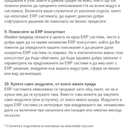
продавача и участвайте в демонстрация на живо, което ще Ви
позволи реално да прецените използваемостта на всеки модул в
системата. Включете ваши служители от различни отдели, които
ще използват ERP системата, да оценят доколко добре
софтуерното решение би помогнало на бизнес процесите.
9. Помислете за ERP консултант
.
Имайки предвид обхвата и цената на една ERP система, често е
добра идея да се наеме независим ERP консултант, който да Ви
помогне да определите вашите изисквания и да решите дали
конкретна ERP система ги покрива. Но е изключително важно този
консултант да бъде обективен, да бъде еднакво добре запознат с
параметрите на предложените ви ERP системи и да има опит с
ERP решения, внедрени във вашата индустрия, сфера на бизнес
или вид организация.
10. Купете само модулите, от които имате нужда
ERP системите обикновено се продават като общ пакет, но не е
нужно вие да ги купувате така. Вместо това можете да закупите
само модулите (или услугите), от които имате нужда. Модулите в
една ERP система се интегрират при внедряването им, независимо
дали са включени при началната инсталация или няколко месеца
по-късно.
*
Статията е подготвена по материал на www.inside-erp.com