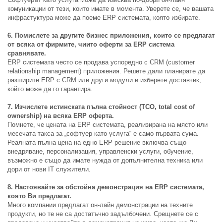
комуникации от тези, които имате в момента. Уверете се, че вашата
инфрастуктура може да поеме ERP системата, която избирате.
6. Помислете за другите бизнес приложения, които се предлагат
от всяка от фирмите, чиито оферти за ERP система
сравнявате.
ERP системата често се продава успоредно с CRM (customer
relationship management) приложения. Решете дали планирате да
разширите ERP с CRM или други модули и изберете доставчик,
който може да го гарантира.
7. Изчислете истинската пълна стойност (TCO, total cost of
ownership) на всяка ERP оферта.
Помнете, че цената на ERP системата, реализирана на място или
месечата такса за „софтуер като услуга“ е само първата сума.
Реалната пълна цена на едно ERP решение включва също
внедряване, персонализация, управленски услуги, обучение,
възможно е също да имате нужда от допълнителна техника или
дори от нови IT служители.
8. Настоявайте за обстойна демонстрация на ERP системата,
която Ви предлагат.
Много компании предлагат он-лайн демонстрации на техните
продукти, но те не са достатъчно задълбочени. Срещнете се с