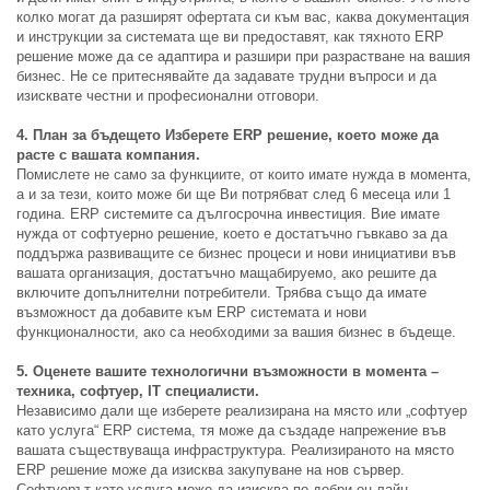
колко могат да разширят офертата си към вас, каква документация
и инструкции за системата ще ви предоставят, как тяхното ERP
решение може да се адаптира и разшири при разрастване на вашия
бизнес. Не се притеснявайте да задавате трудни въпроси и да
изисквате честни и професионални отговори.
4. План за бъдещето Изберете ERP решение, което може да
расте с вашата компания.
Помислете не само за функциите, от които имате нужда в момента,
а и за тези, които може би ще Ви потрябват след 6 месеца или 1
година. ERP системите са дългосрочна инвестиция. Вие имате
нужда от софтуерно решение, което е достатъчно гъвкаво за да
поддържа развиващите се бизнес процеси и нови инициативи във
вашата организация, достатъчно мащабируемо, ако решите да
включите допълнителни потребители. Трябва също да имате
възможност да добавите към ERP системата и нови
функционалности, ако са необходими за вашия бизнес в бъдеще.
5. Оценете вашите технологични възможности в момента –
техника, софтуер, IT специалисти.
Независимо дали ще изберете реализирана на място или „софтуер
като услуга“ ERP система, тя може да създаде напрежение във
вашата съществуваща инфраструктура. Реализираното на място
ERP решение може да изисква закупуване на нов сървер.
Софтуерът като услуга може да изисква по-добри он-лайн