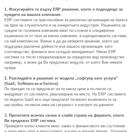
1. Фокусирайте се върху ERP решение, което е подходящо за
нуждите на вашата компания.
ERP системите са приспособени за различни организации на базата
на броя на служителите и на конкретната индустрия. Решенията за
средни по големина компании имат по-сложни и специфични
възможности от тези за малки компании, а корпоративните системи
са най-комплексни. Важно е да да изберете решение, което ще
поддържа различни дейности във вашата организация, като
счетоводство, финанси или складов мениджмънт. Някои ERP
системи са тясно специализирани за определен вид производство
например, и може да Ви предложат модули, от които Вие нямате
нужда.
2. Разгледайте и решения от модела „софтуер като услуга“
(SaaS, Software-as-a-Service).
По принцип те се предлагат на по-ниски цени и по-лесно се
внедряват от системите, реализирани на място. Но ERP системите
по модела SaaS все още предлагат по-малко възможности за
настройка, по-ниски нива на сигурност и контрол на данните.
3. Претеглете всички силни и слаби страни на фирмите, които
Ви предлагат ERP система.
Проверете колко клиенти имат, какво е финансовото им състояние
и дали имат опит в индустрията, в която е вашият бизнес. Уточнете