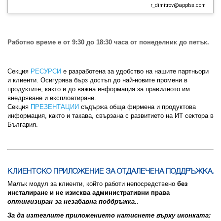
r_dimitrov@applss.com
Работно време е от 9:30 до 18:30 часа от понеделник до петък.
Секция
РЕСУРСИ
е разработена за удобство на нашите партньори
и клиенти. Осигурява бърз достъп до най-новите промени в
продуктите, както и до важна информация за правилното им
внедряване и експлоатиране.
Секция
ПРЕЗЕНТАЦИИ
съдържа обща фирмена и продуктова
информация, както и такава, свързана с развитието на ИТ сектора в
България.
КЛИЕНТСКО ПРИЛОЖЕНИЕ ЗА ОТДАЛЕЧЕНА ПОДДРЪЖКА.
Малък модул за клиенти, който работи непосредствено
без
инсталиране и не изисква административни права
оптимизиран за незабавна поддръжка.
.
За да изтеглите приложението натиснете върху иконката: