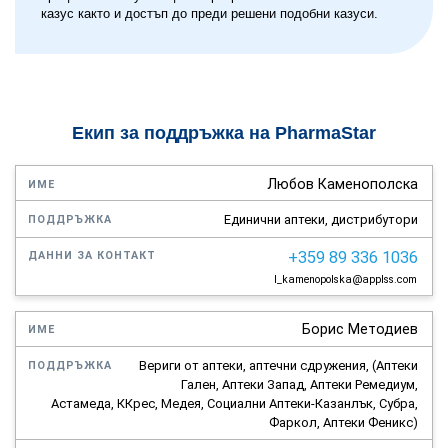
казус както и достъп до преди решени подобни казуси.
Екип за поддръжка на PharmaStar
Име
Поддръжка
Данни
Любов Каменополска
за
контакт
Единични аптеки, дистрибутори
+359 89 336 1036
l_kamenopolska@applss.com
Борис Методиев
Вериги от аптеки, аптечни сдружения, (Аптеки
Гален, Аптеки Запад, Аптеки Ремедиум,
Астамеда, ККрес, Медея, Социални Аптеки-Казанлък, Субра,
Фаркол, Аптеки Феникс)