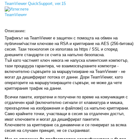
TeamViewer QuickSupport, ver.15
Изтеглете
TeamViewer
Описание:
Трафикът на TeamViewer е защитен с помощта на обмен на
публични/частни ключове на RSA и криптиране на AES (256-битова)
сесия. Тази технология се използва за https / SSL и според
днешните стандарти се счита за напълно безопасна.
Тъй като частният ключ никога не напуска клиентския компютър,
тази процедура гарантира, че взаимосвързаните компютри -
включително сървърите за маршрутизиране на TeamViewer - не
могат да дешифрират потока от данни. Дори TeamViewer, като
операторите на маршрутизиращите сървъри, не може да чете
криптирания трафик на данни.
Всички пакети, изпратени и получени по време на комуникация с
отдалечен край (включително сигнали от клавиатура и мишка,
прехвърляне на изображения и файлове) са напълно криптирани.
Само крайните точки, участващи в сесия за отдалечен достъп,
имат ключовете и могат да дешифрират пакетите.
Ключовете за криптиране са динамични и се генерират за всяка
сесия на случаен принцип, не се съхраняват.